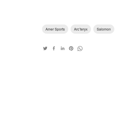
Amer Sports
Arc’teryx
Salomon