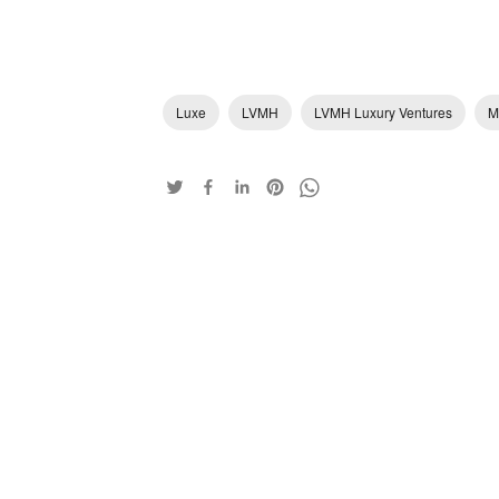
Luxe
LVMH
LVMH Luxury Ventures
M