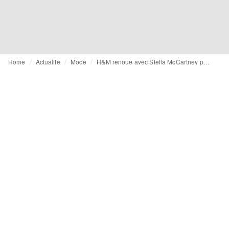
Home
Actualite
Mode
H&M renoue avec Stella McCartney pour une collaboration 20 ans après la première