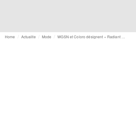
Home
Actualite
Mode
WGSN et Coloro désignent « Radiant Earth » comme la Couleur de l'année 2028