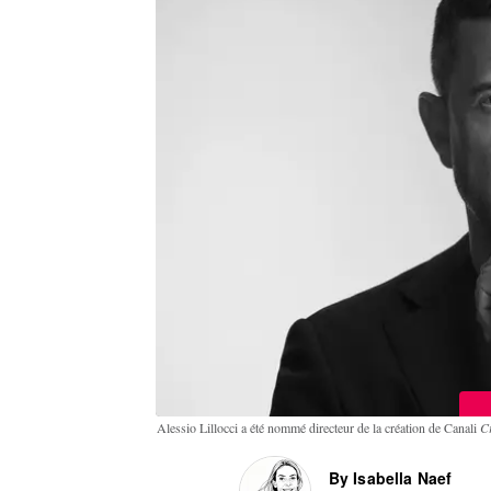
Alessio Lillocci a été nommé directeur de la création de Canali
Cr
By Isabella Naef