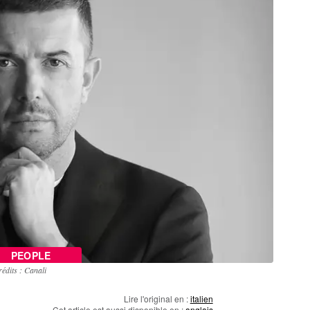
PEOPLE
édits : Canali
Lire l'original en :
italien
Cet article est aussi disponible en :
anglais