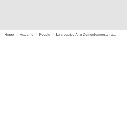
Home
Actualite
People
La créatrice Ann Demeulemeester anoblie par le roi Philippe de Belgique