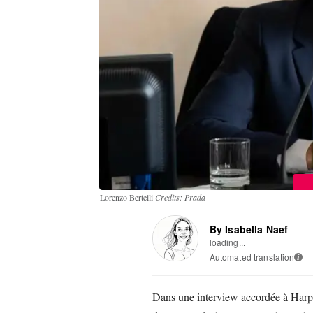
Lorenzo Bertelli
Credits: Prada
By Isabella Naef
loading...
Automated translation
i
Dans une interview accordée à Harper