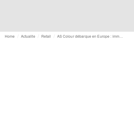
Home
Actualite
Retail
AS Colour débarque en Europe : immersion exclusive dans sa nouvelle boutique d'Amsterdam