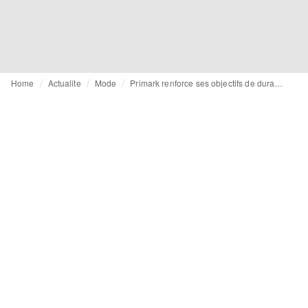
Home
Actualite
Mode
Primark renforce ses objectifs de durabilité avec une charte circulaire actualisée