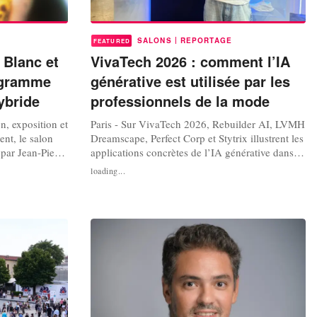
|
SALONS
REPORTAGE
FEATURED
e Blanc et
VivaTech 2026 : comment l’IA
ogramme
générative est utilisée par les
ybride
professionnels de la mode
on, exposition et
Paris - Sur VivaTech 2026, Rebuilder AI, LVMH
nt, le salon
Dreamscape, Perfect Corp et Stytrix illustrent les
par Jean-Pierre
applications concrètes de l’IA générative dans la
ersal. Au-delà
mode et la beauté, de la conception des produits
loading...
 le rendez-vous
à l’expérience client. Lors de l’inauguration de
ulturelle et un
VivaTech 2026, Bernard Arnault (LVMH)
nouveau salon
défendait l'idée que l'IA est un outil d'exécution
et Jeff Bezos...