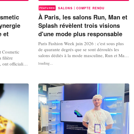
|
SALONS
COMPTE RENDU
FEATURED
osmetic
À Paris, les salons Run, Man et
synergie
Splash révèlent trois visions
e et
d'une mode plus responsable
Paris Fashion Week juin 2026 : c'est sous plus
de quarante degrés que se sont déroulés les
t Cosmetic
salons dédiés à la mode masculine, Run et Man,
 filière
et au resort wear, Splash. L'occasion de
ont officialisé
loading...
s'intéresser à trois marques qui intègrent les
égique.
enjeux environnementaux à leur processus de
ntre les filières
fabrication : Kentroy Yearwood, Vetra et Alicia
tion, de la
Swim. Run : Kentroy Yearwood...
trepreneuriat. À