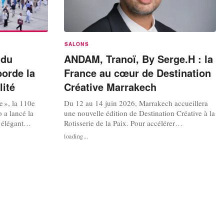
SALONS
 du
ANDAM, Tranoï, By Serge.H : la
borde la
France au cœur de Destination
lité
Créative Marrakech
e », la 110e
Du 12 au 14 juin 2026, Marrakech accueillera
o a lancé la
une nouvelle édition de Destination Créative à la
 élégant
Rotisserie de la Paix. Pour accélérer
une parenthèse
l'internationalisation des marques marocaines,
loading...
tivale, avant
l'événement s'appuie sur plusieurs acteurs
refassent
français de la mode et de la création, parmi
ine italienne a
lesquels l'ANDAM, Tranoï, By Serge.H, Le Bon
Marché, la Maison Mode Méditerrané...