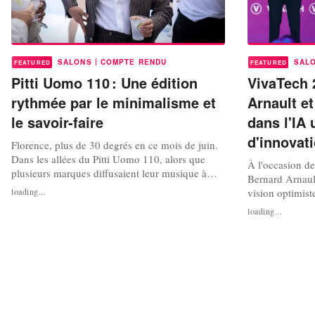
|
SALONS
COMPTE RENDU
SAL
FEATURED
FEATURED
Pitti Uomo 110 : Une édition
VivaTech 
rythmée par le minimalisme et
Arnault et
le savoir-faire
dans l'IA
d'innovat
Florence, plus de 30 degrés en ce mois de juin.
Dans les allées du Pitti Uomo 110, alors que
À l'occasion d
plusieurs marques diffusaient leur musique à
Bernard Arnaul
plein volume, les collections proposées étaient,
loading...
vision optimist
elles, beaucoup plus calmes. Minimalistes,
intelligence art
loading...
marquées par un design net, elles laissaient la
traçabilité des
part belle aux textures et au savoir-faire.
deux dirigeants
Silhouettes oversize,...
comme un levier
responsabilité..