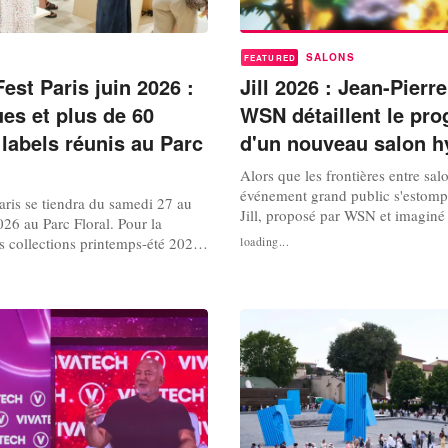
SALONS
FEATURED
est Paris juin 2026 :
Jill 2026 : Jean-Pierr
es et plus de 60
WSN détaillent le pr
labels réunis au Parc
d'un nouveau salon h
Alors que les frontières entre sal
événement grand public s'estompe
aris se tiendra du samedi 27 au
Jill, proposé par WSN et imaginé 
026 au Parc Floral. Pour la
Blanc, mise sur un modèle transv
s collections printemps-été 2027,
loading...
de son offre mode et accessoires,
t inspirée de l'univers des
s'appuie sur une programmation c
sique. L'édition de juin apparaît
réseau de lieux partenaires. Ce 
en janvier 2026, mais plus
signe l’...
c une part de nouveaux exposants
...