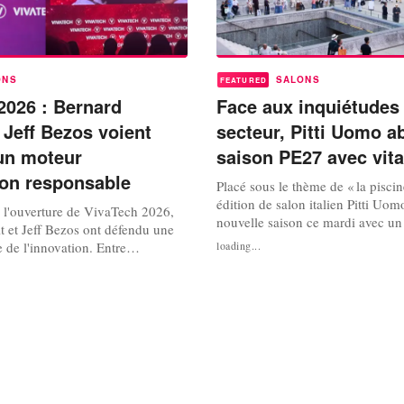
ONS
SALONS
FEATURED
2026 : Bernard
Face aux inquiétudes
 Jeff Bezos voient
secteur, Pitti Uomo a
 un moteur
saison PE27 avec vita
ion responsable
Placé sous le thème de « la piscin
édition de salon italien Pitti Uom
e l'ouverture de VivaTech 2026,
nouvelle saison ce mardi avec un
t et Jeff Bezos ont défendu une
plongeon. L'occasion de s'offrir 
e de l'innovation. Entre
loading...
rafraîchissante sous la chaleur es
ificielle, conquête spatiale et
que les problèmes du secteur ne 
 chaînes d'approvisionnement, les
surface. En 2025, la mode mascul
 ont présenté la technologie
réalisé un chiffre...
 d'exécution au service de la
.