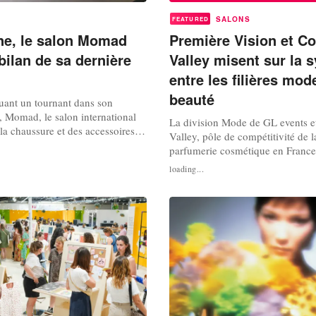
SALONS
FEATURED
e, le salon Momad
Première Vision et C
bilan de sa dernière
Valley misent sur la 
entre les filières mod
beauté
ant un tournant dans son
e, Momad, le salon international
La division Mode de GL events e
la chaussure et des accessoires
Valley, pôle de compétitivité de la
ema Madrid, a tenu sa dernière
parfumerie cosmétique en France, 
u 25 juillet. L'organisation dresse
la signature d'un partenariat strat
loading...
ilan de ces trois jours et valide le
L’objectif ? Créer des passerelles e
inauguré par le salon. Cette
mode et beauté autour de l'innova
e...
création, de l'industrie et de l'en
l’occasion d’un dé...