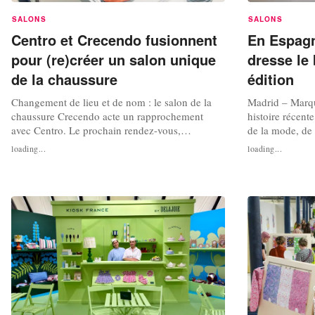
SALONS
SALONS
Centro et Crecendo fusionnent
En Espagn
pour (re)créer un salon unique
dresse le 
de la chaussure
édition
Changement de lieu et de nom : le salon de la
Madrid – Marqu
chaussure Crecendo acte un rapprochement
histoire récent
avec Centro. Le prochain rendez-vous,
de la mode, de 
dénommé Centro Crecendo, se déroulera les 20
organisé par If
loading...
loading...
et 21 septembre 2026 à l’Espace Champerret
édition du 23 a
(Paris 17ᵉ). La scission entre les agents
aujourd'hui le b
commerciaux, participants au salon Crecendo
nouveau format 
via l’association ARICI, et les « dissidents »,...
décision se fond