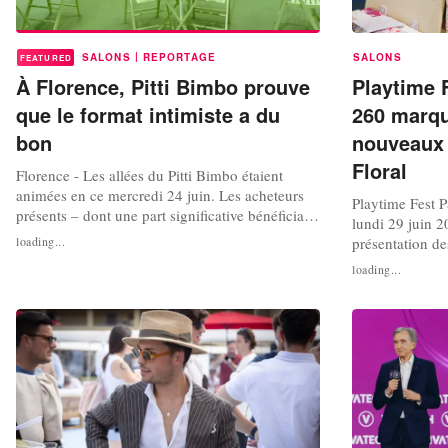
|
SALONS
REPORTAGE
SALONS
FEATURED
À Florence, Pitti Bimbo prouve
Playtime F
que le format intimiste a du
260 marqu
bon
nouveaux 
Floral
Florence - Les allées du Pitti Bimbo étaient
animées en ce mercredi 24 juin. Les acheteurs
Playtime Fest P
présents – dont une part significative bénéficiait
lundi 29 juin 2
du programme d'invitation de l'organisation –
loading...
présentation de
ont salué le dynamisme et l'atmosphère joyeuse
la thématique es
loading...
de cette 103e édition. Un rendez-vous énergique
festivals de mu
et optimiste, malgré un format toujours plus
plus petite qu’
restreint qu'à l'è...
renouvelée ave
supérieure et un