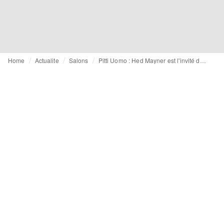
Home
Actualite
Salons
Pitti Uomo : Hed Mayner est l'invité du salon de la mode masculine